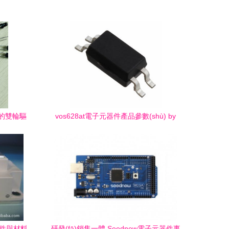
的雙輪驅
vos628at電子元器件產品參數(shù) by
yè)
2019年 datasheet 文檔資料和貨源信
息,vos628at最新參考價格
器件與材料
研發(fā)銷售一體 Seednew電子元器件事