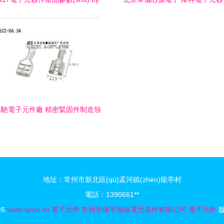
年 datasheet 文檔資料和貨源信
產品列表詳解
,xbs206s17最新參考價格
馳電子元件廠 精密緊固件制造領
域的專業(yè)力量
地址：常州市新北區(qū)孟河鎮(zhèn)龍亭村
電話：1390661**
26
www.sjzuo.cn
電子元件
常州市偉平無線電元器件有限公司
電子元件