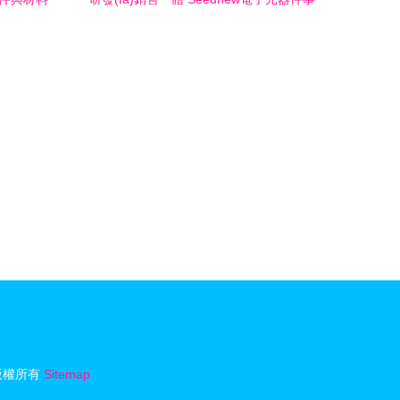
業(yè)群的突破之道，堅固打造智慧緊固
實力堡壘
版權所有
Sitemap