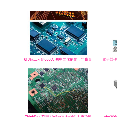
從3個工人到600人 初中文化的她，年賺百
電子器件
萬的逆襲之路
圈與環(
ThinkPad T60現(xiàn)重大缺陷 主板飛線
xbs20