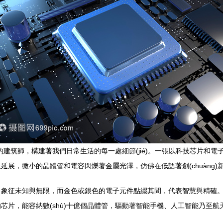
的建筑師，構建著我們日常生活的每一處細節(jié)。一張以科技芯片和電子
展，微小的晶體管和電容閃爍著金屬光澤，仿佛在低語著創(chuàng)
，象征未知與無限，而金色或銀色的電子元件點綴其間，代表智慧與精確
芯片，能容納數(shù)十億個晶體管，驅動著智能手機、人工智能乃至