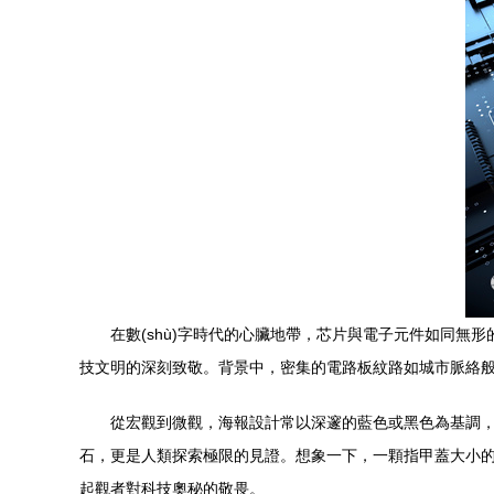
在數(shù)字時代的心臟地帶，芯片與電子元件如同無形
技文明的深刻致敬。背景中，密集的電路板紋路如城市脈絡般延
從宏觀到微觀，海報設計常以深邃的藍色或黑色為基調
石，更是人類探索極限的見證。想象一下，一顆指甲蓋大小的
起觀者對科技奧秘的敬畏。