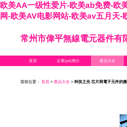
欧美AA一级性爱片-欧美ab免费-欧美
网-欧美AV电影网站-欧美av五月天-
常州市偉平無線電元器件有
首頁
企業(yè)簡介
產品大全
當前位置：
首頁
>
產品大全
>
科技之光 芯片與電子元件的