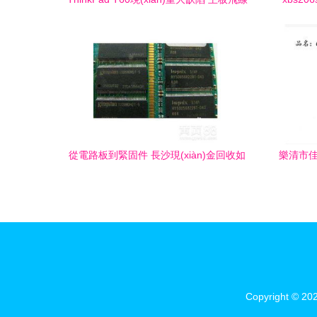
與緊固件制造問題引發(fā)質疑
2019
息
從電路板到緊固件 長沙現(xiàn)金回收如
樂清市佳
何解鎖工廠庫存價值
Copyright © 20