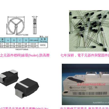
之元器件標桿|線環(huán),防高壓
七年深耕，電子元器件與緊固件
huán)型線夾深度剖析及選購指南
動之路——訪GDCDDZ企業(
6s17電子元器件產品參數(shù) by
北京華儀芯源電子 庫存電子元